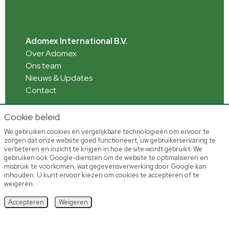
Adomex International B.V.
Over Adomex
Ons team
Nieuws & Updates
Contact
Cookie beleid
We gebruiken cookies en vergelijkbare technologieën om ervoor te
Informatie
zorgen dat onze website goed functioneert, uw gebruikerservaring te
Webshop toelichting
verbeteren en inzicht te krijgen in hoe de site wordt gebruikt. We
Veelgestelde vragen
gebruiken ook Google-diensten om de website te optimaliseren en
misbruik te voorkomen, wat gegevensverwerking door Google kan
inhouden. U kunt ervoor kiezen om cookies te accepteren of te
weigeren.
Accepteren
Weigeren
Home
Voorraad
Account
Shoppen