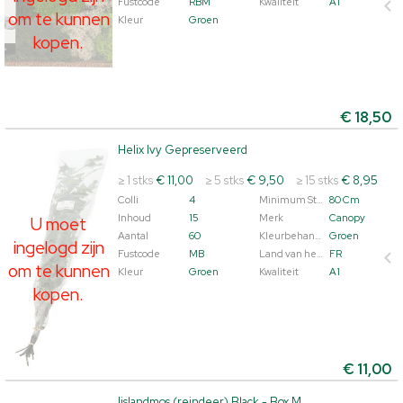
Fustcode
RBM
Kwaliteit
A1
om te kunnen
Kleur
Groen
kopen.
€
18,50
Helix Ivy Gepreserveerd
Helix Ivy Gepreserveerd
U moet ingelogd zijn om te kunnen kopen.
Klik hier om
≥ 1 stks
€ 11,00
≥ 5 stks
€ 9,50
≥ 15 stks
€ 8,95
in te loggen.
Colli
4
Minimum Steellengte
80 Cm
Inhoud
15
Merk
Canopy
U moet
Aantal
60
Kleurbehandeld
Groen
ingelogd zijn
Fustcode
MB
Land van herkomst
FR
om te kunnen
Kleur
Groen
Kwaliteit
A1
kopen.
€
11,00
Ijslandmos (reindeer) Black - Box M