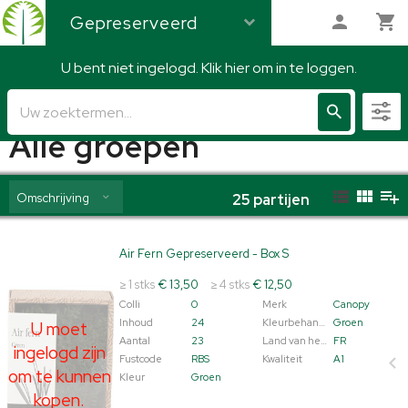
Gepreserveerd
U bent niet ingelogd. Klik hier om in te loggen.
Gepreserveerd
Alle groepen
Omschrijving
25
partijen
Air Fern Gepreserveerd - Box S
Air Fern Gepreserveerd - Box S
U moet ingelogd zijn om te kunnen kopen.
Klik hier om
≥ 1 stks
€ 13,50
≥ 4 stks
€ 12,50
in te loggen.
Colli
0
Merk
Canopy
Inhoud
24
Kleurbehandeld
Groen
U moet
Aantal
23
Land van herkomst
FR
ingelogd zijn
Fustcode
RBS
Kwaliteit
A1
om te kunnen
Kleur
Groen
kopen.