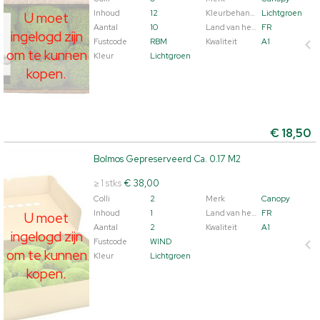
Inhoud
12
Kleurbehandeld
Lichtgroen
U moet
Aantal
10
Land van herkomst
FR
ingelogd zijn
Fustcode
RBM
Kwaliteit
A1
om te kunnen
Kleur
Lichtgroen
kopen.
€
18,50
Bolmos Gepreserveerd Ca. 0.17 M2
Bolmos Gepreserveerd Ca. 0.17 M2
U moet ingelogd zijn om te kunnen kopen.
Klik hier om
≥ 1 stks
€ 38,00
in te loggen.
Colli
2
Merk
Canopy
Inhoud
1
Land van herkomst
FR
U moet
Aantal
2
Kwaliteit
A1
ingelogd zijn
Fustcode
WIND
om te kunnen
Kleur
Lichtgroen
kopen.