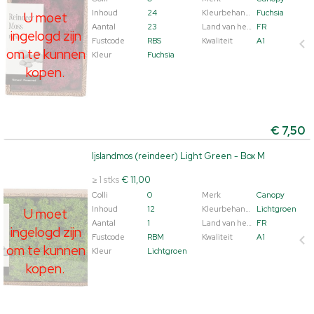
Inhoud
24
Kleurbehandeld
Fuchsia
U moet
Aantal
23
Land van herkomst
FR
ingelogd zijn
Fustcode
RBS
Kwaliteit
A1
om te kunnen
Kleur
Fuchsia
kopen.
€
7,50
Ijslandmos (reindeer) Light Green - Box M
Ijslandmos (reindeer) Light Green - Box M
U moet ingelogd zijn om te kunnen kopen.
Klik hier om
≥ 1 stks
€ 11,00
in te loggen.
Colli
0
Merk
Canopy
Inhoud
12
Kleurbehandeld
Lichtgroen
U moet
Aantal
1
Land van herkomst
FR
ingelogd zijn
Fustcode
RBM
Kwaliteit
A1
om te kunnen
Kleur
Lichtgroen
kopen.