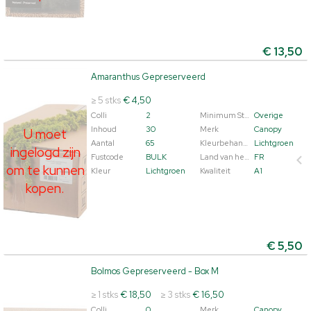
€
13,50
Amaranthus Gepreserveerd
Amaranthus Gepreserveerd
U moet ingelogd zijn om te kunnen kopen.
Klik hier om
≥ 5 stks
€ 4,50
in te loggen.
Colli
2
Minimum Steellengte
Overige
Inhoud
30
Merk
Canopy
U moet
Aantal
65
Kleurbehandeld
Lichtgroen
ingelogd zijn
Fustcode
BULK
Land van herkomst
FR
om te kunnen
Kleur
Lichtgroen
Kwaliteit
A1
kopen.
€
5,50
Bolmos Gepreserveerd - Box M
Bolmos Gepreserveerd - Box M
U moet ingelogd zijn om te kunnen kopen.
Klik hier om
≥ 1 stks
€ 18,50
≥ 3 stks
€ 16,50
in te loggen.
Colli
0
Merk
Canopy