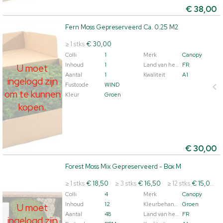
€
38,00
Fern Moss Gepreserveerd Ca. 0.25 M2
Fern Moss Gepreserveerd Ca. 0.25 M2
U moet ingelogd zijn om te kunnen kopen.
Klik hier om
≥ 1 stks
€ 30,00
in te loggen.
Colli
1
Merk
Canopy
Inhoud
1
Land van herkomst
FR
U moet
Aantal
1
Kwaliteit
A1
ingelogd zijn
Fustcode
WIND
om te kunnen
Kleur
Groen
kopen.
€
30,00
Forest Moss Mix Gepreserveerd - Box M
Forest Moss Mix Gepreserveerd - Box M
U moet ingelogd zijn om te kunnen kopen.
Klik hier om
≥ 1 stks
€ 18,50
≥ 3 stks
€ 16,50
≥ 12 stks
€ 15,00
in te loggen.
Colli
4
Merk
Canopy
Inhoud
12
Kleurbehandeld
Groen
U moet
Aantal
48
Land van herkomst
FR
ingelogd zijn