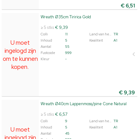
€
6,51
Wreath Ø35cm Tiririca Gold
Wreath Ø35cm Tiririca Gold
U moet ingelogd zijn om te kunnen kopen.
Klik hier om
≥ 5 stks
€ 9,39
in te loggen.
Colli
11
Land van herkomst
TR
Inhoud
5
Kwaliteit
A1
U moet
Aantal
55
ingelogd zijn
Fustcode
999
om te kunnen
Kleur
-
kopen.
€
9,39
Wreath Ø40cm Lappenmoss/pine Cone Natural
Wreath Ø40cm Lappenmoss/pine Cone Natural
U moet ingelogd zijn om te kunnen kopen.
Klik hier om
≥ 5 stks
€ 6,57
in te loggen.
Colli
9
Land van herkomst
TR
Inhoud
5
Kwaliteit
A1
U moet
Aantal
45
ingelogd zijn