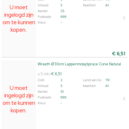
Inhoud
5
Kwaliteit
A1
U moet
Aantal
25
ingelogd zijn
Fustcode
999
om te kunnen
Kleur
-
kopen.
€
6,51
Wreath Ø30cm Lappenmoss/spruce Cone Natural
Wreath Ø30cm Lappenmoss/spruce Cone Natural
U moet ingelogd zijn om te kunnen kopen.
Klik hier om
≥ 5 stks
€ 6,51
in te loggen.
Colli
2
Land van herkomst
TR
Inhoud
5
Kwaliteit
A1
U moet
Aantal
10
ingelogd zijn
Fustcode
999
om te kunnen
Kleur
-
kopen.