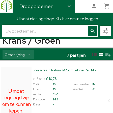
Droogbloemen
U bent niet ingelogd. Klik hier om in te loggen.
Droogbloemen
Krans / Groen
Omschrijving
7
partijen
Sola Wreath Natural Ø25cm Sabine Red Mix
Sola Wreath Natural Ø25cm Sabine Red Mix
U moet ingelogd zijn om te kunnen kopen.
Klik hier om
≥ 15 stks
€ 10,78
in te loggen.
Colli
16
Land van herkomst
IN
Inhoud
15
Kwaliteit
A1
U moet
Aantal
240
ingelogd zijn
Fustcode
999
om te kunnen
Kleur
-
kopen.