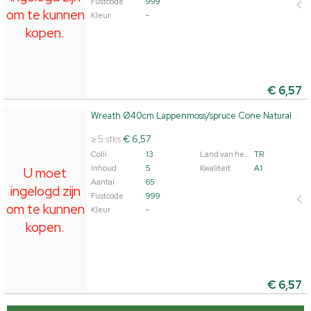
Fustcode
999
om te kunnen
Kleur
-
kopen.
€
6,57
Wreath Ø40cm Lappenmoss/spruce Cone Natural
Wreath Ø40cm Lappenmoss/spruce Cone Natural
U moet ingelogd zijn om te kunnen kopen.
Klik hier om
≥ 5 stks
€ 6,57
in te loggen.
Colli
13
Land van herkomst
TR
Inhoud
5
Kwaliteit
A1
U moet
Aantal
65
ingelogd zijn
Fustcode
999
om te kunnen
Kleur
-
kopen.
€
6,57