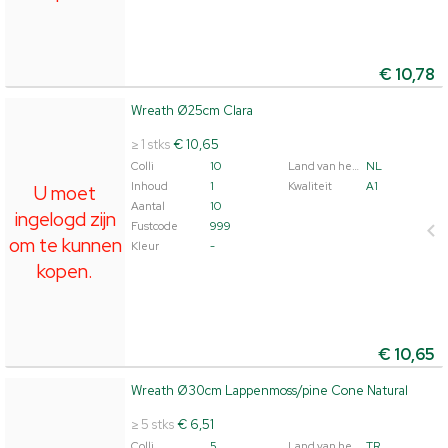
€
10,78
Wreath Ø25cm Clara
Wreath Ø25cm Clara
U moet ingelogd zijn om te kunnen kopen.
Klik hier om
≥ 1 stks
€ 10,65
in te loggen.
Colli
10
Land van herkomst
NL
Inhoud
1
Kwaliteit
A1
U moet
Aantal
10
ingelogd zijn
Fustcode
999
om te kunnen
Kleur
-
kopen.
€
10,65
Wreath Ø30cm Lappenmoss/pine Cone Natural
Wreath Ø30cm Lappenmoss/pine Cone Natural
U moet ingelogd zijn om te kunnen kopen.
Klik hier om
≥ 5 stks
€ 6,51
in te loggen.
Colli
5
Land van herkomst
TR