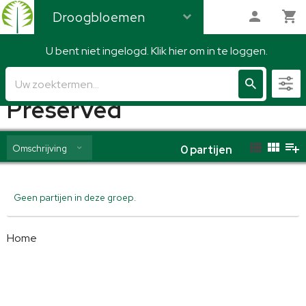
Droogbloemen
U bent niet ingelogd. Klik hier om in te loggen.
Droogbloemen
Preserved
Omschrijving
0
partijen
Geen partijen in deze groep.
Home