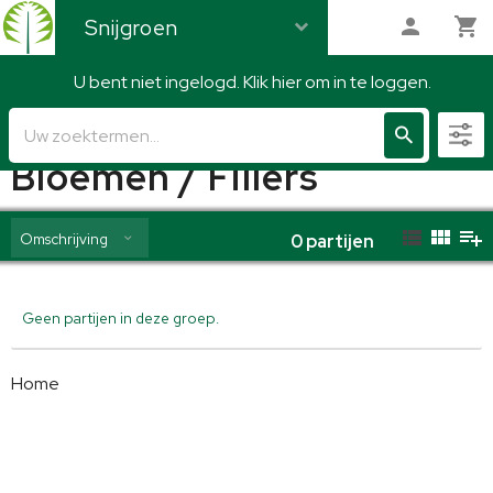
Snijgroen
U bent niet ingelogd. Klik hier om in te loggen.
Snijgroen
Bloemen / Fillers
Omschrijving
0
partijen
Geen partijen in deze groep.
Home