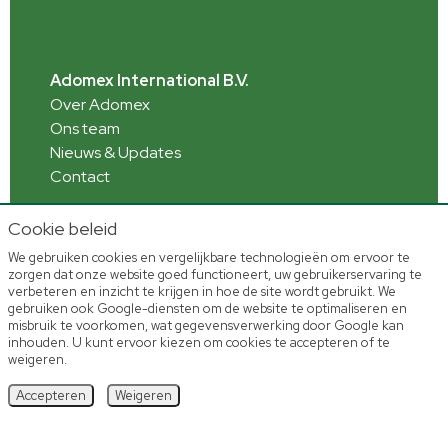
Adomex International B.V.
Over Adomex
Ons team
Nieuws & Updates
Contact
Cookie beleid
We gebruiken cookies en vergelijkbare technologieën om ervoor te
Informatie
zorgen dat onze website goed functioneert, uw gebruikerservaring te
Webshop toelichting
verbeteren en inzicht te krijgen in hoe de site wordt gebruikt. We
Veelgestelde vragen
gebruiken ook Google-diensten om de website te optimaliseren en
misbruik te voorkomen, wat gegevensverwerking door Google kan
inhouden. U kunt ervoor kiezen om cookies te accepteren of te
weigeren.
Accepteren
Weigeren
Home
Voorraad
Account
Shoppen