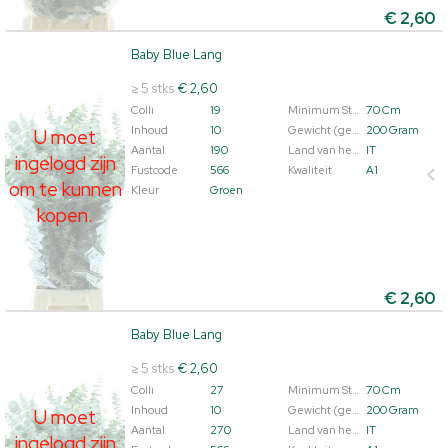
€
2,60
Baby Blue Lang
Baby Blue Lang
U moet ingelogd zijn om te kunnen kopen.
Klik hier om
≥ 5 stks
€ 2,60
in te loggen.
Colli
19
Minimum Steellengte
70 Cm
Inhoud
10
Gewicht (gemiddeld)
200 Gram
U moet
Aantal
190
Land van herkomst
IT
ingelogd zijn
Fustcode
566
Kwaliteit
A1
om te kunnen
Kleur
Groen
kopen.
€
2,60
Baby Blue Lang
Baby Blue Lang
U moet ingelogd zijn om te kunnen kopen.
Klik hier om
≥ 5 stks
€ 2,60
in te loggen.
Colli
27
Minimum Steellengte
70 Cm
Inhoud
10
Gewicht (gemiddeld)
200 Gram
U moet
Aantal
270
Land van herkomst
IT
ingelogd zijn