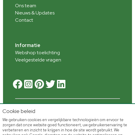
Ons team
Nieuws & Updates
Contact
Informatie
Webshop toelichting
Veelgestelde vragen
Cookie beleid
We gebruiken cookies en vergelijkbare technologieën om ervoor te
zorgen dat onze website goed functioneert, uw gebruikerservaring te
© 2023 Adomex International -
Terms and
verbeteren en inzicht te krijgen in hoe de site wordt gebruikt. We
Conditions
-
Complaints and claims
-
Cookies