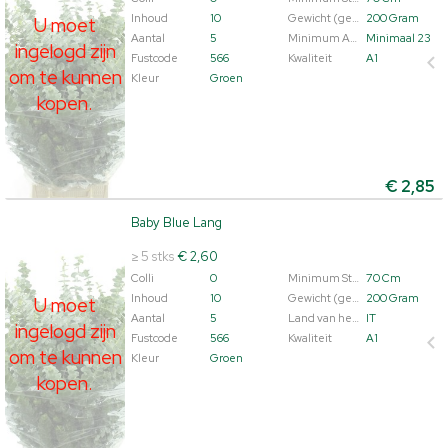
Inhoud
10
Gewicht (gemiddeld)
200 Gram
U moet
Aantal
5
Minimum Aantal Bloemknoppen Snijbl.
Minimaal 23
ingelogd zijn
Fustcode
566
Kwaliteit
A1
om te kunnen
Kleur
Groen
kopen.
€
2,85
Baby Blue Lang
Baby Blue Lang
U moet ingelogd zijn om te kunnen kopen.
Klik hier om
≥ 5 stks
€ 2,60
in te loggen.
Colli
0
Minimum Steellengte
70 Cm
Inhoud
10
Gewicht (gemiddeld)
200 Gram
U moet
Aantal
5
Land van herkomst
IT
ingelogd zijn
Fustcode
566
Kwaliteit
A1
om te kunnen
Kleur
Groen
kopen.