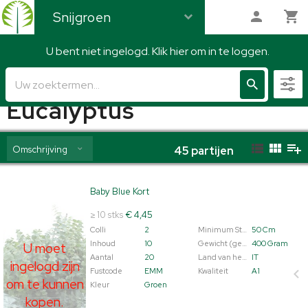
Snijgroen
U bent niet ingelogd. Klik hier om in te loggen.
Snijgroen
Eucalyptus
Omschrijving
45
partijen
Baby Blue Kort
Baby Blue Kort
U moet ingelogd zijn om te kunnen kopen.
Klik hier om
≥ 10 stks
€ 4,45
in te loggen.
Colli
2
Minimum Steellengte
50 Cm
Inhoud
10
Gewicht (gemiddeld)
400 Gram
U moet
Aantal
20
Land van herkomst
IT
ingelogd zijn
Fustcode
EMM
Kwaliteit
A1
om te kunnen
Kleur
Groen
kopen.