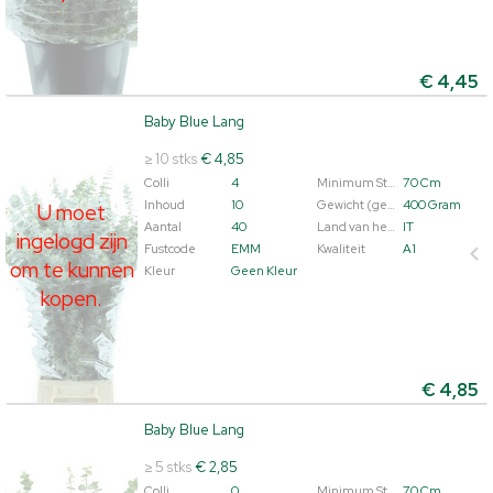
€
4,45
Baby Blue Lang
Baby Blue Lang
U moet ingelogd zijn om te kunnen kopen.
Klik hier om
≥ 10 stks
€ 4,85
in te loggen.
Colli
4
Minimum Steellengte
70 Cm
Inhoud
10
Gewicht (gemiddeld)
400 Gram
U moet
Aantal
40
Land van herkomst
IT
ingelogd zijn
Fustcode
EMM
Kwaliteit
A1
om te kunnen
Kleur
Geen Kleur
kopen.
€
4,85
Baby Blue Lang
Baby Blue Lang
U moet ingelogd zijn om te kunnen kopen.
Klik hier om
≥ 5 stks
€ 2,85
in te loggen.
Colli
0
Minimum Steellengte
70 Cm