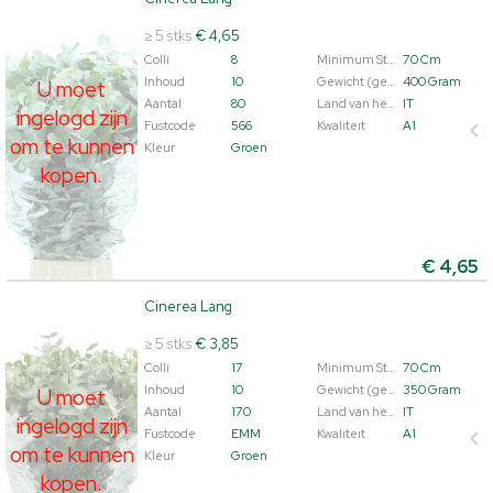
Cinerea Lang
U moet ingelogd zijn om te kunnen kopen.
Klik hier om
≥ 5 stks
€ 4,65
in te loggen.
Colli
8
Minimum Steellengte
70 Cm
Inhoud
10
Gewicht (gemiddeld)
400 Gram
U moet
Aantal
80
Land van herkomst
IT
ingelogd zijn
Fustcode
566
Kwaliteit
A1
om te kunnen
Kleur
Groen
kopen.
€
4,65
Cinerea Lang
Cinerea Lang
U moet ingelogd zijn om te kunnen kopen.
Klik hier om
≥ 5 stks
€ 3,85
in te loggen.
Colli
17
Minimum Steellengte
70 Cm
Inhoud
10
Gewicht (gemiddeld)
350 Gram
U moet
Aantal
170
Land van herkomst
IT
ingelogd zijn
Fustcode
EMM
Kwaliteit
A1
om te kunnen
Kleur
Groen
kopen.