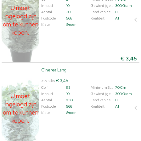
Inhoud
10
Gewicht (gemiddeld)
300 Gram
U moet
Aantal
20
Land van herkomst
IT
ingelogd zijn
Fustcode
566
Kwaliteit
A1
om te kunnen
Kleur
Groen
kopen.
€
3,45
Cinerea Lang
Cinerea Lang
U moet ingelogd zijn om te kunnen kopen.
Klik hier om
≥ 5 stks
€ 3,45
in te loggen.
Colli
93
Minimum Steellengte
70 Cm
Inhoud
10
Gewicht (gemiddeld)
300 Gram
U moet
Aantal
930
Land van herkomst
IT
ingelogd zijn
Fustcode
566
Kwaliteit
A1
om te kunnen
Kleur
Groen
kopen.