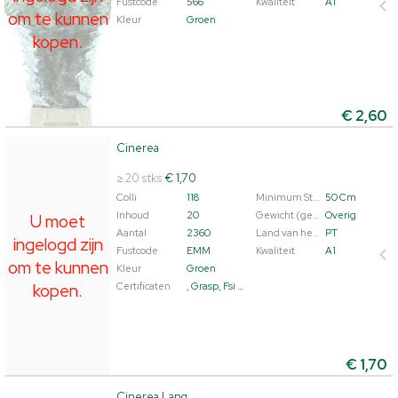
Fustcode
566
Kwaliteit
A1
om te kunnen
Kleur
Groen
kopen.
€
2,60
Cinerea
Cinerea
U moet ingelogd zijn om te kunnen kopen.
Klik hier om
≥ 20 stks
€ 1,70
in te loggen.
Colli
118
Minimum Steellengte
50 Cm
Inhoud
20
Gewicht (gemiddeld)
Overig
U moet
Aantal
2360
Land van herkomst
PT
ingelogd zijn
Fustcode
EMM
Kwaliteit
A1
om te kunnen
Kleur
Groen
kopen.
Certificaten
, Grasp, Fsi Compliant
€
1,70
Cinerea Lang