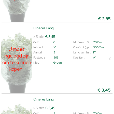
€
3,85
Cinerea Lang
Cinerea Lang
U moet ingelogd zijn om te kunnen kopen.
Klik hier om
≥ 5 stks
€ 3,45
in te loggen.
Colli
0
Minimum Steellengte
70 Cm
Inhoud
10
Gewicht (gemiddeld)
300 Gram
U moet
Aantal
5
Land van herkomst
IT
ingelogd zijn
Fustcode
566
Kwaliteit
A1
om te kunnen
Kleur
Groen
kopen.
€
3,45
Cinerea Lang
Cinerea Lang
U moet ingelogd zijn om te kunnen kopen.
Klik hier om
≥ 5 stks
€ 3,45
in te loggen.
Colli
2
Minimum Steellengte
70 Cm