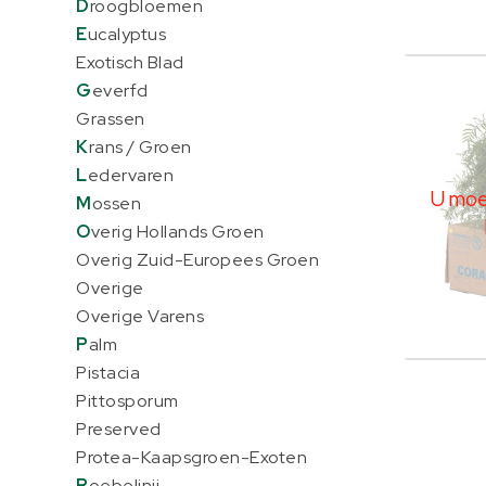
D
roogbloemen
E
ucalyptus
Exotisch Blad
Koraa
G
everfd
U moe
Grassen
K
rans / Groen
L
edervaren
U moet
M
ossen
O
verig Hollands Groen
Overig Zuid-Europees Groen
Overige
Overige Varens
P
alm
Pistacia
Pittosporum
Preserved
Protea-Kaapsgroen-Exoten
R
oebelinii