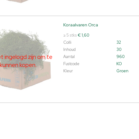
Koraalvaren Orca
lvaren Orca
t ingelogd zijn om te kunnen kopen.
Klik hier om in te loggen.
≥ 5 stks
€ 1,60
Colli
32
Inhoud
30
 ingelogd zijn om te
Aantal
960
kunnen kopen.
Fustcode
KO
Kleur
Groen