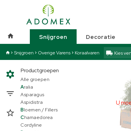
Snijgroen
Overige Varens
Snijgroen
Decoratie
Snijgroen
Overige Varens
Koraalvaren
Kies ve
Productgroepen
Koraa
Alle groepen
U moe
A
ralia
Asparagus
U moet
Aspidistra
B
loemen / Fillers
C
hamaedorea
Cordyline