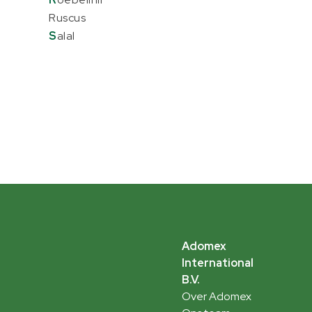
Ruscus
S
alal
Adomex
International
B.V.
Over Adomex