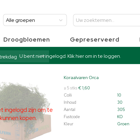
Alle groepen
Droogbloemen
Gepreserveerd
U bent niet ingelogd. Klik hier om in te loggen.
rtrekdag
Koraalvaren Orca
lvaren Orca
t ingelogd zijn om te kunnen kopen.
Klik hier om in te loggen.
≥ 5 stks
€ 1,60
Colli
10
Inhoud
30
 ingelogd zijn om te
Aantal
305
kunnen kopen.
Fustcode
KO
Kleur
Groen