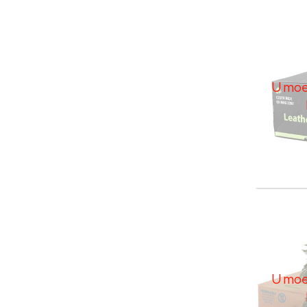
Leder
U moe
U moet
Leder
U moe
U moet