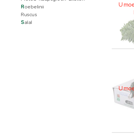
U moet
R
oebelinii
Ruscus
S
alal
Leder
U moe
U moet