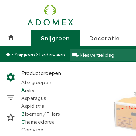
Snijgroen
Ledervaren
Snijgroen
Decoratie
Snijgroen
Ledervaren
Kies vertrekdag
Productgroepen
Leder
Alle groepen
U moe
A
ralia
Asparagus
U moet
Aspidistra
B
loemen / Fillers
C
hamaedorea
Cordyline