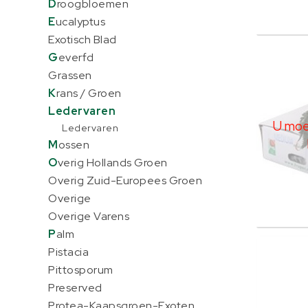
D
roogbloemen
E
ucalyptus
Exotisch Blad
Leder
G
everfd
U moe
Grassen
K
rans / Groen
L
edervaren
U moet
Ledervaren
M
ossen
O
verig Hollands Groen
Overig Zuid-Europees Groen
Overige
Overige Varens
P
alm
Leder
Pistacia
U moe
Pittosporum
Preserved
Protea-Kaapsgroen-Exoten