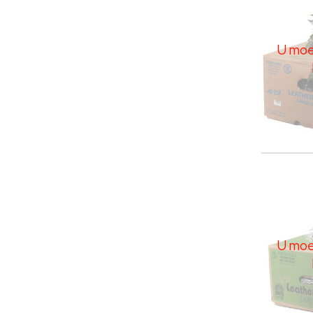
U moet
Leder
U moe
U moet