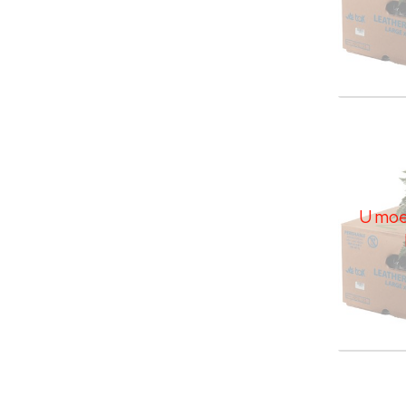
Leder
U moe
U moet
Leder
U moe