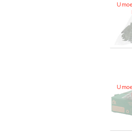
U moet
Leder
U moe
U moet