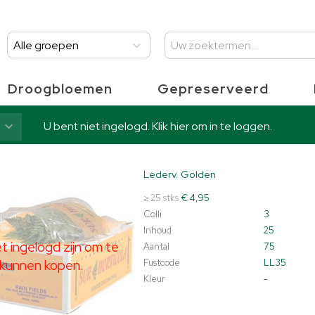
Alle groepen
Droogbloemen
Gepreserveerd
U bent niet ingelogd. Klik hier om in te loggen.
Lederv. Golden
v. Golden
t ingelogd zijn om te kunnen kopen.
Klik hier om in te loggen.
≥ 25 stks
€ 4,95
Colli
3
Inhoud
25
 ingelogd zijn om te
Aantal
75
kunnen kopen.
Fustcode
LL35
Kleur
-