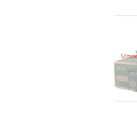
Leder
U moe
U moet
Leder
U moe