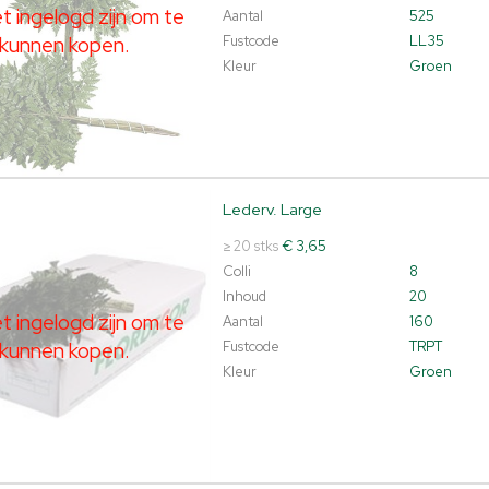
 ingelogd zijn om te
Aantal
525
kunnen kopen.
Fustcode
LL35
Kleur
Groen
Lederv. Large
v. Large
t ingelogd zijn om te kunnen kopen.
Klik hier om in te loggen.
≥ 20 stks
€ 3,65
Colli
8
Inhoud
20
 ingelogd zijn om te
Aantal
160
kunnen kopen.
Fustcode
TRPT
Kleur
Groen