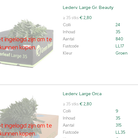
Lederv. Large Gr. Beauty
v. Large Gr. Beauty
t ingelogd zijn om te kunnen kopen.
Klik hier om in te loggen.
≥ 35 stks
€ 2,80
Colli
24
Inhoud
35
 ingelogd zijn om te
Aantal
840
kunnen kopen.
Fustcode
LL17
Kleur
Groen
Lederv. Large Orca
v. Large Orca
t ingelogd zijn om te kunnen kopen.
Klik hier om in te loggen.
≥ 35 stks
€ 2,80
Colli
9
Inhoud
35
 ingelogd zijn om te
Aantal
315
kunnen kopen.
Fustcode
LL35