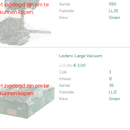
 ingelogd zijn om te
Aantal
1190
kunnen kopen.
Fustcode
LL35
Kleur
Groen
Lederv. Large Vacuum
v. Large Vacuum
t ingelogd zijn om te kunnen kopen.
Klik hier om in te loggen.
≥ 12 stks
€ 3,00
Colli
3
Inhoud
12
 ingelogd zijn om te
Aantal
36
kunnen kopen.
Fustcode
LL12
Kleur
Groen