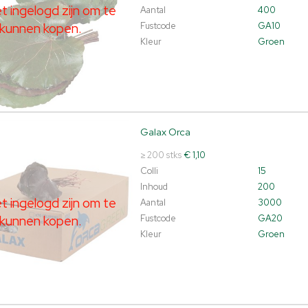
 ingelogd zijn om te
Aantal
400
kunnen kopen.
Fustcode
GA10
Kleur
Groen
Galax Orca
 Orca
t ingelogd zijn om te kunnen kopen.
Klik hier om in te loggen.
≥ 200 stks
€ 1,10
Colli
15
Inhoud
200
 ingelogd zijn om te
Aantal
3000
kunnen kopen.
Fustcode
GA20
Kleur
Groen