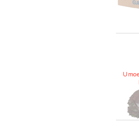
Galax
U moe
U moet
Galax
U moe