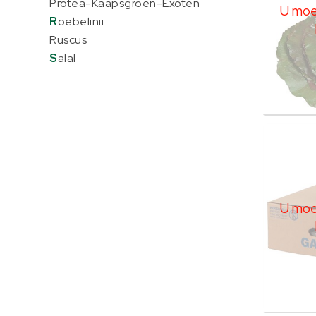
Protea-Kaapsgroen-Exoten
U moet
R
oebelinii
Ruscus
S
alal
Galax
U moe
U moet