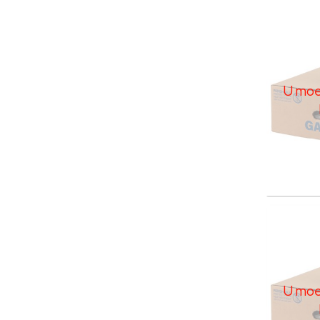
Galax
U moe
U moet
Galax
U moe
U moet