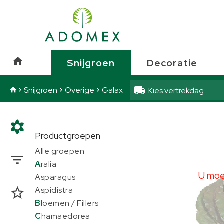
Snijgroen
Overige
Snijgroen
Decoratie
Snijgroen
Overige
Galax
Kies vertrekdag
Galax
Productgroepen
U moe
Alle groepen
A
ralia
U moet
Asparagus
Aspidistra
B
loemen / Fillers
C
hamaedorea