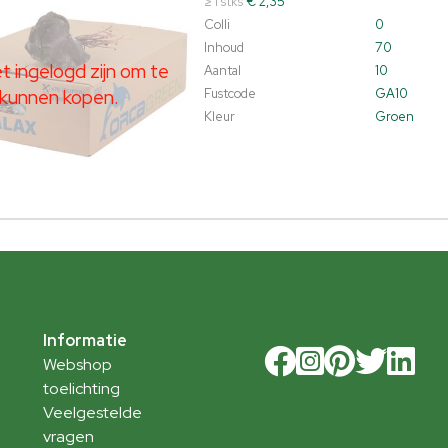
≥ 1 stks
€ 2,35
Colli
0
Inhoud
70
 ingelogd zijn om te
Aantal
10
kunnen kopen.
Fustcode
GA10
Kleur
Groen
Informatie
Webshop
toelichting
Veelgestelde
vragen