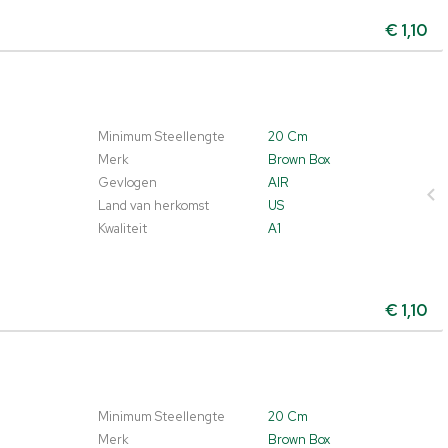
€
1,10
Minimum Steellengte
20 Cm
Merk
Brown Box
Gevlogen
AIR
Land van herkomst
US
Kwaliteit
A1
€
1,10
Minimum Steellengte
20 Cm
Merk
Brown Box