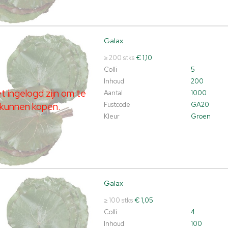
Galax
t ingelogd zijn om te kunnen kopen.
Klik hier om in te loggen.
≥ 200 stks
€ 1,10
Colli
5
Inhoud
200
 ingelogd zijn om te
Aantal
1000
kunnen kopen.
Fustcode
GA20
Kleur
Groen
Galax
t ingelogd zijn om te kunnen kopen.
Klik hier om in te loggen.
≥ 100 stks
€ 1,05
Colli
4
Inhoud
100