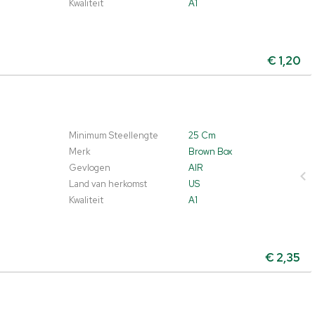
Kwaliteit
A1
€
1,20
Minimum Steellengte
25 Cm
Merk
Brown Box
Gevlogen
AIR
Land van herkomst
US
Kwaliteit
A1
€
2,35