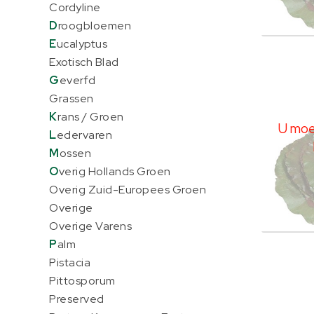
Cordyline
D
roogbloemen
E
ucalyptus
Galax
Exotisch Blad
U moe
G
everfd
Grassen
K
rans / Groen
U moet
L
edervaren
M
ossen
O
verig Hollands Groen
Overig Zuid-Europees Groen
Overige
Overige Varens
P
alm
Galax
Pistacia
U moe
Pittosporum
Preserved