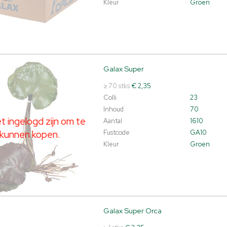
Kleur
Groen
Galax Super
 Super
t ingelogd zijn om te kunnen kopen.
Klik hier om in te loggen.
≥ 70 stks
€ 2,35
Colli
23
Inhoud
70
 ingelogd zijn om te
Aantal
1610
kunnen kopen.
Fustcode
GA10
Kleur
Groen
Galax Super Orca
 Super Orca
t ingelogd zijn om te kunnen kopen.
Klik hier om in te loggen.