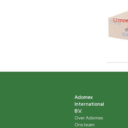
U moet
Adomex
International
B.V.
Over Adomex
Ons team