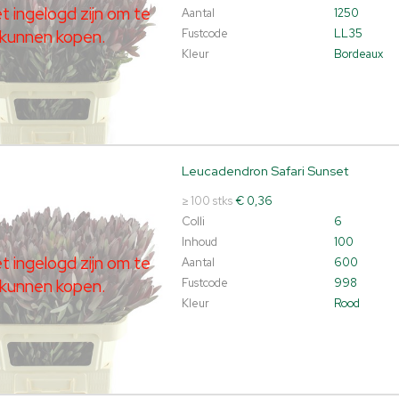
 ingelogd zijn om te
Aantal
1250
kunnen kopen.
Fustcode
LL35
Kleur
Bordeaux
Leucadendron Safari Sunset
dendron Safari Sunset
t ingelogd zijn om te kunnen kopen.
Klik hier om in te loggen.
≥ 100 stks
€ 0,36
Colli
6
Inhoud
100
 ingelogd zijn om te
Aantal
600
kunnen kopen.
Fustcode
998
Kleur
Rood