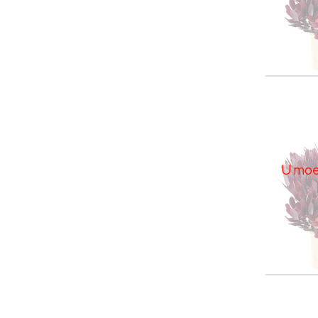
Leuca
U moe
U moet
Leuca
U moe