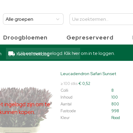
Alle groepen
Droogbloemen
Gepreserveerd
U bent niet ingelogd. Klik hier om in te loggen.
n
Kies vertrekdag
Leucadendron Safari Sunset
dendron Safari Sunset
t ingelogd zijn om te kunnen kopen.
Klik hier om in te loggen.
≥ 100 stks
€ 0,52
Colli
8
Inhoud
100
 ingelogd zijn om te
Aantal
800
kunnen kopen.
Fustcode
998
Kleur
Rood