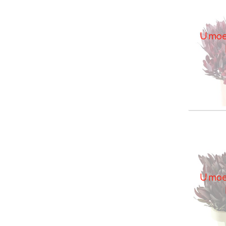
U moet
Leuca
U moe
U moet