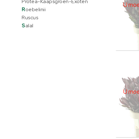
Protea-Kaapsgroen-Exoten
U moet
R
oebelinii
Ruscus
S
alal
Leuca
U moe
U moet