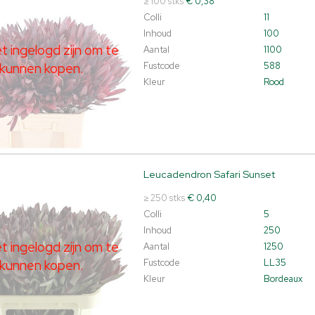
≥ 100 stks
€ 0,38
Colli
11
Inhoud
100
 ingelogd zijn om te
Aantal
1100
kunnen kopen.
Fustcode
588
Kleur
Rood
Leucadendron Safari Sunset
dendron Safari Sunset
t ingelogd zijn om te kunnen kopen.
Klik hier om in te loggen.
≥ 250 stks
€ 0,40
Colli
5
Inhoud
250
 ingelogd zijn om te
Aantal
1250
kunnen kopen.
Fustcode
LL35
Kleur
Bordeaux