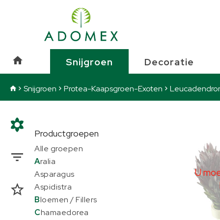
Snijgroen
Protea-Kaapsgroen-Exoten
Snijgroen
Decoratie
Snijgroen
Protea-Kaapsgroen-Exoten
Leucadendro
Leuca
Productgroepen
U moe
Alle groepen
A
ralia
U moet
Asparagus
Aspidistra
B
loemen / Fillers
C
hamaedorea