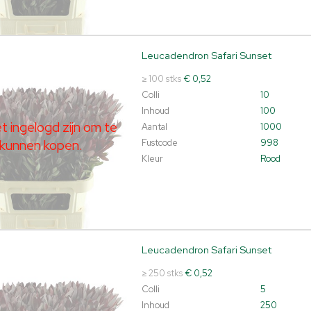
Leucadendron Safari Sunset
dendron Safari Sunset
t ingelogd zijn om te kunnen kopen.
Klik hier om in te loggen.
≥ 100 stks
€ 0,52
Colli
10
Inhoud
100
 ingelogd zijn om te
Aantal
1000
kunnen kopen.
Fustcode
998
Kleur
Rood
Leucadendron Safari Sunset
dendron Safari Sunset
t ingelogd zijn om te kunnen kopen.
Klik hier om in te loggen.
≥ 250 stks
€ 0,52
Colli
5
Inhoud
250