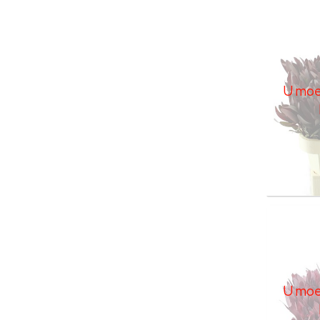
Leuca
U moe
U moet
Leuca
U moe
U moet