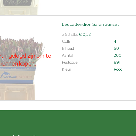
Leucadendron Safari Sunset
dendron Safari Sunset
t ingelogd zijn om te kunnen kopen.
Klik hier om in te loggen.
≥ 50 stks
€ 0,32
Colli
4
Inhoud
50
 ingelogd zijn om te
Aantal
200
kunnen kopen.
Fustcode
891
Kleur
Rood