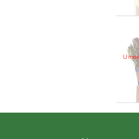
Leuca
U moe
U moet