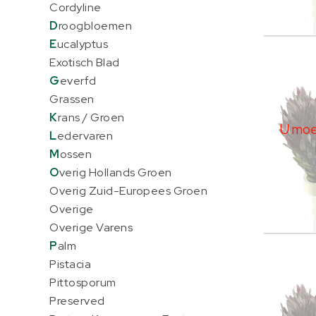
Cordyline
D
roogbloemen
E
ucalyptus
Leuca
Exotisch Blad
U moe
G
everfd
Grassen
K
rans / Groen
U moet
L
edervaren
M
ossen
O
verig Hollands Groen
Overig Zuid-Europees Groen
Overige
Overige Varens
P
alm
Leuca
Pistacia
U moe
Pittosporum
Preserved