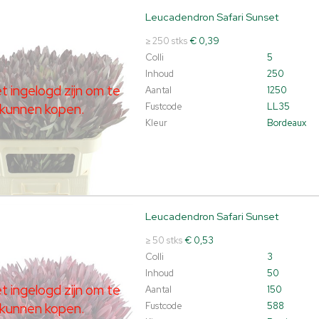
Leucadendron Safari Sunset
dendron Safari Sunset
t ingelogd zijn om te kunnen kopen.
Klik hier om in te loggen.
≥ 250 stks
€ 0,39
Colli
5
Inhoud
250
 ingelogd zijn om te
Aantal
1250
kunnen kopen.
Fustcode
LL35
Kleur
Bordeaux
Leucadendron Safari Sunset
dendron Safari Sunset
t ingelogd zijn om te kunnen kopen.
Klik hier om in te loggen.
≥ 50 stks
€ 0,53
Colli
3
Inhoud
50
 ingelogd zijn om te
Aantal
150
kunnen kopen.
Fustcode
588