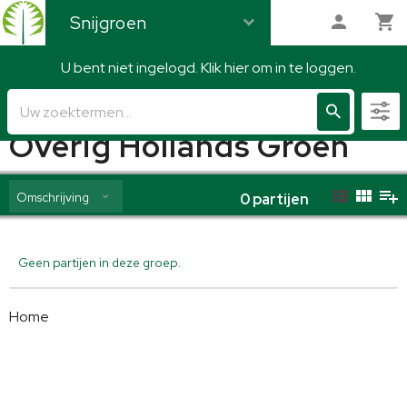
Snijgroen
U bent niet ingelogd. Klik hier om in te loggen.
Snijgroen
Overig Hollands Groen
Omschrijving
0
partijen
Geen partijen in deze groep.
Home