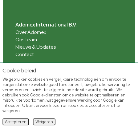
Adomex International B.V.
Over Adomex
Ons team
Nieuws & Updates
Contact
Cookie beleid
We gebruiken cookies en vergelijkbare technologieën om ervoor te
Informatie
zorgen dat onze website goed functioneert, uw gebruikerservaring te
Webshop toelichting
verbeteren en inzicht te krijgen in hoe de site wordt gebruikt. We
Veelgestelde vragen
gebruiken ook Google-diensten om de website te optimaliseren en
misbruik te voorkomen, wat gegevensverwerking door Google kan
inhouden. U kunt ervoor kiezen om cookies te accepteren of te
weigeren.
Accepteren
Weigeren
Home
Voorraad
Account
Shoppen